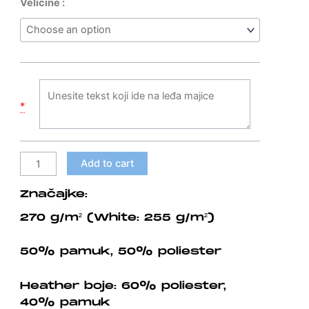
Hoodica
Veličine :
25,00 €
bez
Through
cifa
32,00 €
-
crna
PK
Dubrava
*
quantity
Add to cart
Značajke:
270 g/m² (White: 255 g/m²)
50% pamuk, 50% poliester
Heather boje: 60% poliester,
40% pamuk