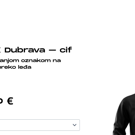
 Dubrava – cif
manjom oznakom na
preko leđa
Price
00
€
Range:
25,00 €
Through
35,00 €