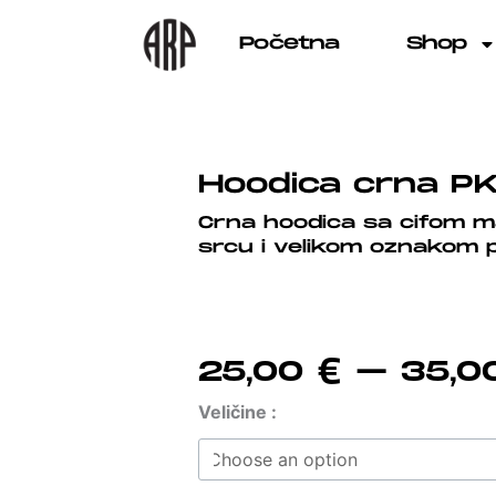
Skip
to
Početna
Shop
content
Hoodica crna PK
Crna hoodica sa cifom 
srcu i velikom oznakom 
25,00
€
–
35,
Hoodica
Veličine :
crna
PK
Dubrava