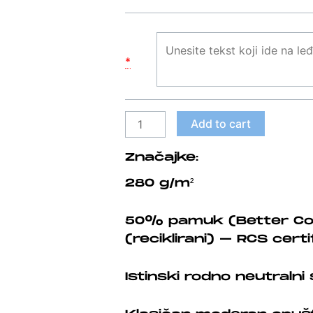
-
cif
quantity
*
Add to cart
Značajke:
280 g/m²
50% pamuk (Better Cot
(reciklirani) – RCS certi
Istinski rodno neutralni