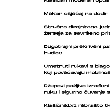
Klasičan moderan opušte
Mekan osjećaj na dodir
Stručno dizajnirana jed
žerseja za savršeno pri
Dugotrajni prekriveni pa
hudice
Umetnuti rukavi s bla
koji povećavaju mobilno
Džepovi pažljivo izrađen
ruku i sigurno čuvanje s
Klasične1x1 rebrasto tk